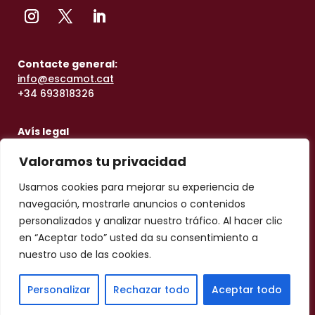
Contacte general:
info@escamot.cat
+34 693818326
Avís legal
Contacte taller:
Valoramos tu privacidad
taller@escamot.cat
+34
613250460
Usamos cookies para mejorar su experiencia de
navegación, mostrarle anuncios o contenidos
personalizados y analizar nuestro tráfico. Al hacer clic
en “Aceptar todo” usted da su consentimiento a
nuestro uso de las cookies.
Personalizar
Rechazar todo
Aceptar todo