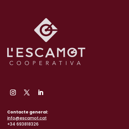
Contacte general:
info@escamot.cat
+34 693818326