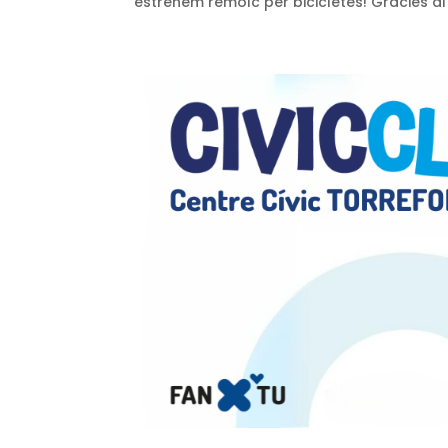
estrenem remolc per bicicletes! Gràcies al 