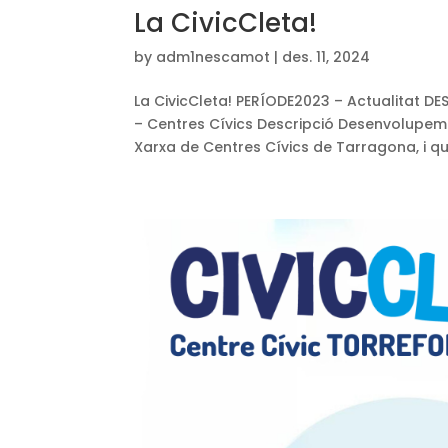
La CivicCleta!
by
adm1nescamot
|
des. 11, 2024
La CivicCleta! PERÍODE2023 – Actualitat
– Centres Cívics Descripció Desenvolupem e
Xarxa de Centres Cívics de Tarragona, i qu