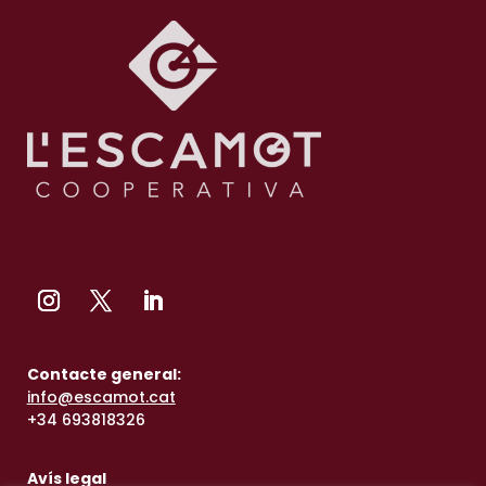
Contacte general:
info@escamot.cat
+34 693818326
Avís legal